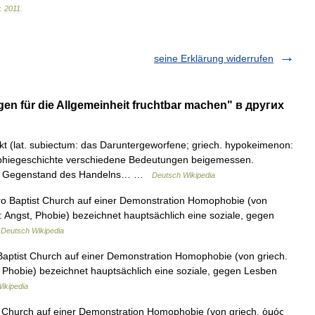
.
2011
.
seine Erklärung widerrufen
en für die Allgemeinheit fruchtbar machen" в других
t (lat. subiectum: das Daruntergeworfene; griech. hypokeimenon:
ophiegeschichte verschiedene Bedeutungen beigemessen.
inen Gegenstand des Handelns… …
Deutsch Wikipedia
o Baptist Church auf einer Demonstration Homophobie (von
 Angst, Phobie) bezeichnet hauptsächlich eine soziale, gegen
…
Deutsch Wikipedia
aptist Church auf einer Demonstration Homophobie (von griech.
 Phobie) bezeichnet hauptsächlich eine soziale, gegen Lesben
ikipedia
 Church auf einer Demonstration Homophobie (von griech. ὁμός