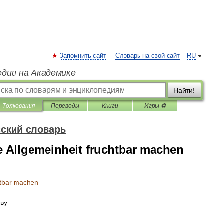
Запомнить сайт
Словарь на свой сайт
RU
едии на Академике
Найти!
Толкования
Переводы
Книги
Игры ⚽
ский словарь
e Allgemeinheit fruchtbar machen
tbar
machen
ву