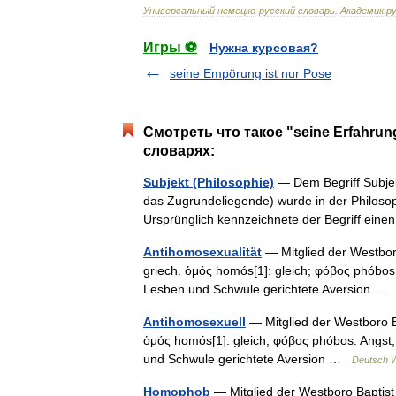
Универсальный
немецко
-
русский
словарь
.
Академик
.
ру
Игры ⚽
Нужна курсовая?
seine Empörung ist nur Pose
Смотреть что такое "seine Erfahrung
словарях:
Subjekt (Philosophie)
— Dem Begriff Subjek
das Zugrundeliegende) wurde in der Philos
Ursprünglich kennzeichnete der Begriff e
Antihomosexualität
— Mitglied der Westbor
griech. ὁμός homós[1]: gleich; φόβος phóbos:
Lesben und Schwule gerichtete Aversion 
Antihomosexuell
— Mitglied der Westboro B
ὁμός homós[1]: gleich; φόβος phóbos: Angst,
und Schwule gerichtete Aversion …
Deutsch W
Homophob
— Mitglied der Westboro Baptist