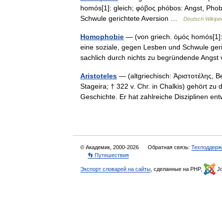
homós[1]: gleich; φόβος phóbos: Angst, Phob
Schwule gerichtete Aversion …
Deutsch Wikipe
Homophobie
— (von griech. ὁμός homós[1]:
eine soziale, gegen Lesben und Schwule gerich
sachlich durch nichts zu begründende Angs
Aristoteles
— (altgriechisch: Ἀριστοτέλης, Bet
Stageira; † 322 v. Chr. in Chalkis) gehört z
Geschichte. Er hat zahlreiche Disziplinen
© Академик, 2000-2026
Обратная связь:
Техподдерж
👣 Путешествия
Экспорт словарей на сайты
, сделанные на PHP,
Jo