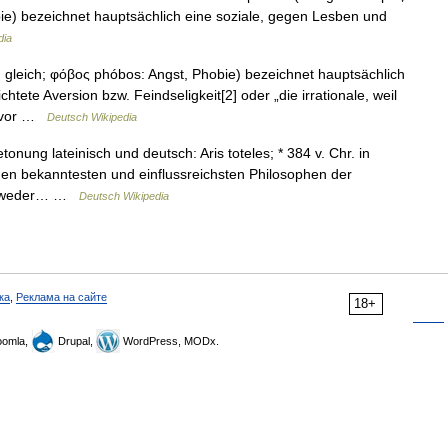
ie) bezeichnet hauptsächlich eine soziale, gegen Lesben und
dia
 gleich; φόβος phóbos: Angst, Phobie) bezeichnet hauptsächlich
tete Aversion bzw. Feindseligkeit[2] oder „die irrationale, weil
t vor …
Deutsch Wikipedia
onung lateinisch und deutsch: Aris toteles; * 384 v. Chr. in
u den bekanntesten und einflussreichsten Philosophen der
 entweder… …
Deutsch Wikipedia
ка
,
Реклама на сайте
18+
omla,
Drupal,
WordPress, MODx.