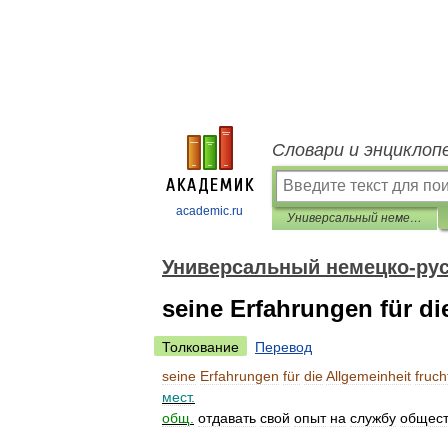
Словари и энциклоп
academic.ru
Универсальный немецко-русский словарь
Универсальный немецко-рус
seine Erfahrungen für di
Толкование
Перевод
seine
Erfahrungen
für
die
Allgemeinheit
fruch
мест
.
общ
.
отдавать
свой
опыт
на
службу
общест